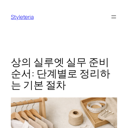
콘
텐
Styleteria
츠
로
바
로
가
기
상의 실루엣 실무 준비
순서: 단계별로 정리하
는 기본 절차