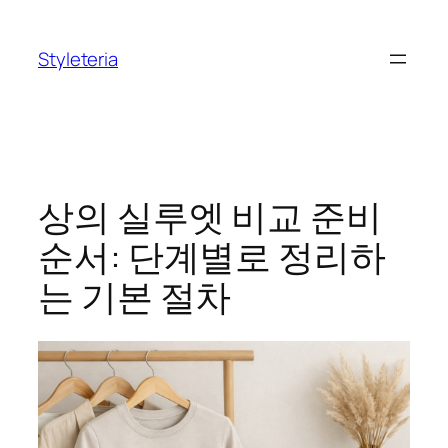
콘
텐
Styleteria
츠
로
바
로
가
기
상의 실루엣 비교 준비
순서: 단계별로 정리하
는 기본 절차