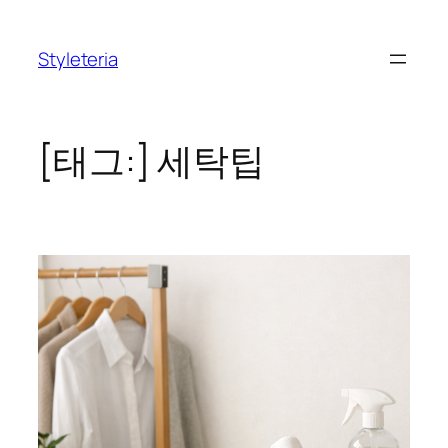
콘
텐
Styleteria
츠
로
바
로
[태그:]
세탁팁
가
기