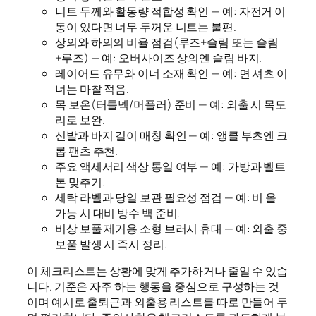
니트 두께와 활동량 적합성 확인 — 예: 자전거 이
동이 있다면 너무 두꺼운 니트는 불편.
상의와 하의의 비율 점검(루즈+슬림 또는 슬림
+루즈) — 예: 오버사이즈 상의엔 슬림 바지.
레이어드 유무와 이너 소재 확인 — 예: 면 셔츠 이
너는 마찰 적음.
목 보온(터틀넥/머플러) 준비 — 예: 외출 시 목도
리로 보완.
신발과 바지 길이 매칭 확인 — 예: 앵클 부츠엔 크
롭 팬츠 추천.
주요 액세서리 색상 통일 여부 — 예: 가방과 벨트
톤 맞추기.
세탁 라벨과 당일 보관 필요성 점검 — 예: 비 올
가능 시 대비 방수 백 준비.
비상 보풀 제거용 소형 브러시 휴대 — 예: 외출 중
보풀 발생 시 즉시 정리.
이 체크리스트는 상황에 맞게 추가하거나 줄일 수 있습
니다. 기준은 자주 하는 행동을 중심으로 구성하는 것
이며 예시로 출퇴근과 외출용 리스트를 따로 만들어 두