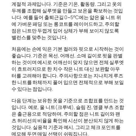
계절적 과제입니다. 기준은 기온, 활동량, 그리고 옷의
두께를 조합해 실루엣을 만들고 보온을 확보하는 것입
니다. 예를 들어 출퇴근길 0~5°C에는 얇은 울 니트 위
에 가벼운 패딩 또는 롱코트를 레이어드하고, 주의할
점은 니트만 두껍게 입어 상체가 부해 보이지 않도록
밸런스를 맞추는 것입니다.
처음에는 손에 익은 기본 컬러와 핏으로 시작하는 것이
좋습니다. 기준은 목선, 어깨선, 소매 길이로 핏을 판별
하는 것이며 예시로 어깨선이 맞지 않으면 전체 실루엣
이 흐트러지므로 한 치수 작은 니트 대신 보완할 아우
터를 고려해야 합니다. 주의사항으로는 지나치게 루즈
한 니트를 하체까지 풀어 입으면 전체적으로 부해 보일
수 있다는 점입니다.
다음 단계는 보유한 옷을 기준으로 조합표를 만드는 것
입니다. 예로, 울 니트(크루넥), 슬림 진, 앵클 부츠 조합
은 출근용으로 적당하며, 주의할 점은 니트 길이와 팬
츠 허리선의 비율을 확인해 시선이 분산되지 않게 하는
것입니다. 실용적 기준과 예시, 그리고 체크 포인트를
메모해 두면 매일 선택이 쉬워집니다.