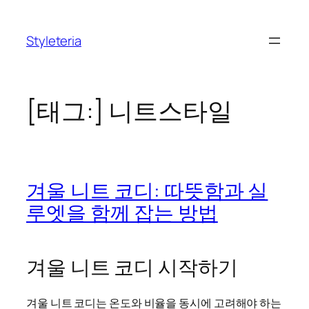
콘
텐
Styleteria
츠
로
바
로
[태그:]
니트스타일
가
기
겨울 니트 코디: 따뜻함과 실
루엣을 함께 잡는 방법
겨울 니트 코디 시작하기
겨울 니트 코디는 온도와 비율을 동시에 고려해야 하는