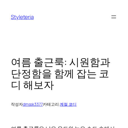
콘
텐
Styleteria
츠
로
바
로
가
기
여름 출근룩: 시원함과
단정함을 함께 잡는 코
디 해보자
작성자
dmssk3377
카테고리:
계절 코디