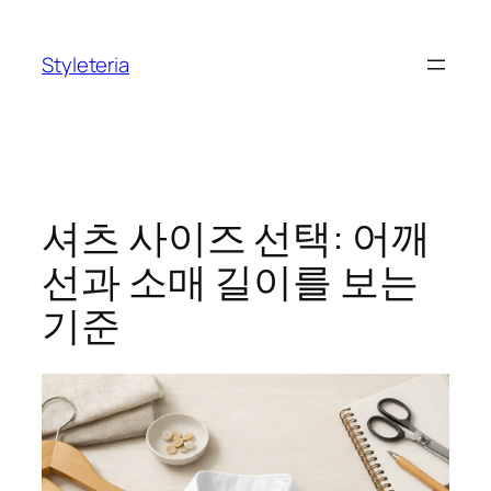
콘
텐
Styleteria
츠
로
바
로
가
기
셔츠 사이즈 선택: 어깨
선과 소매 길이를 보는
기준