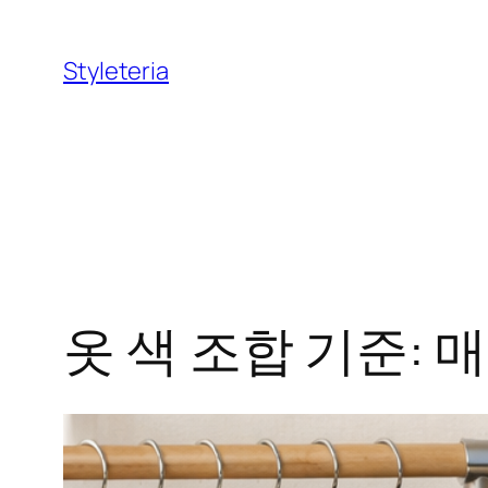
콘
텐
Styleteria
츠
로
바
로
가
기
옷 색 조합 기준: 