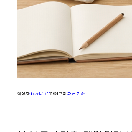
작성자
dmssk3377
카테고리:
패션 기준